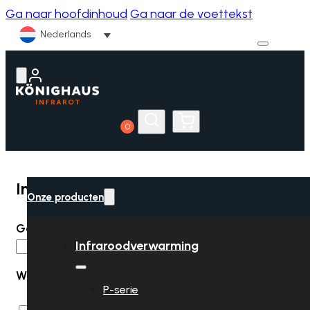
Ga naar hoofdinhoud
Ga naar de voettekst
Nederlands
0
0
Inloggen
Onze producten
Vereist
Gebruikersnaam of e-mailadres
*
Infraroodverwarming
Vereist
Wachtwoord
*
P-serie