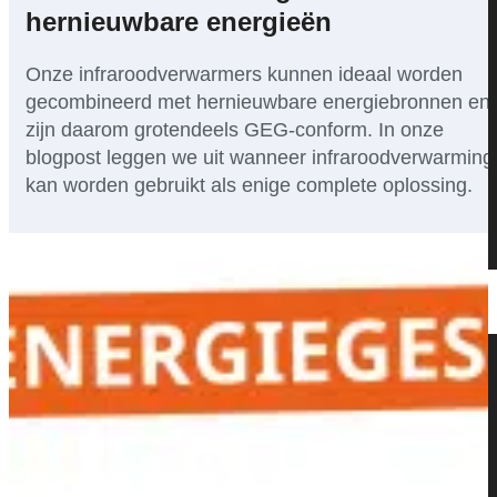
hernieuwbare energieën
serie
Infraroodverwarming
Onze infraroodverwarmers kunnen ideaal worden
met eigen
gecombineerd met hernieuwbare energiebronnen en
opdruk
zijn daarom grotendeels GEG-conform. In onze
blogpost leggen we uit wanneer infraroodverwarming
Uw
kan worden gebruikt als enige complete oplossing.
fotoverwarmer
Panorama-
serie
Dienst
Vier
seizoenen
Wij voor jou
editie
Blog
Veelgestelde vragen
Buena
Partner
Vista
Contact