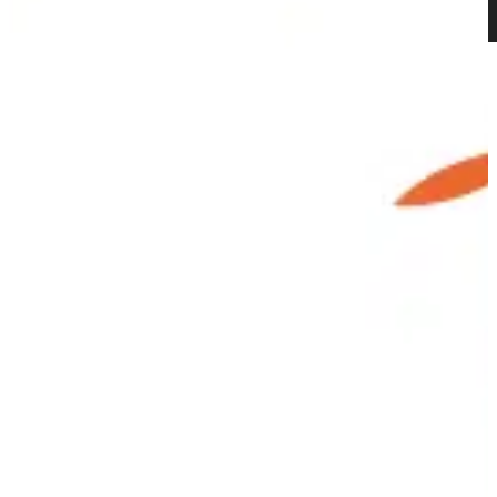
Ambient
Vereisten calculator
Editie
Duurzame verwarming
Kinderkamer
Downloaden
Neem contact met ons op
editie
%
Verkoop
Georg
Koeling
Schieren
Museum
fotoserie
Verwarming
Mobiele
bureauverwarming
Infrarood