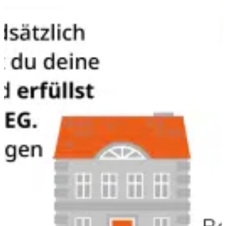
verwarming
vrijstaand
Schimmelwerende
verwarming
Accessoires