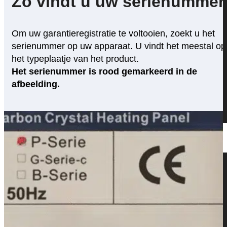
Zo vindt u uw serienummer
serie
Infraroodverwarming
Om uw garantieregistratie te voltooien, zoekt u het
met eigen
serienummer op uw apparaat. U vindt het meestal op
opdruk
het typeplaatje van het product.
Het serienummer is rood gemarkeerd in de
Uw
afbeelding.
fotoverwarmer
Panorama-
serie
Dienst
Vier
seizoenen
Wij voor jou
editie
Blog
Veelgestelde vragen
Buena
Partner
Vista
Contact