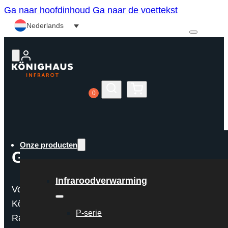
Ga naar hoofdinhoud
Ga naar de voettekst
Nederlands
0
0
Onze producten
Garantie
Infraroodverwarming
Voor de meeste verwarmingssystemen van
Könighaus kunt u kiezen voor 5 jaar garantie.
P-serie
Raadpleeg voor aankoop de productbeschrijving om