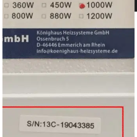
Ambient
Vereisten calculator
Editie
Duurzame verwarming
Kinderkamer
Downloaden
Neem contact met ons op
editie
%
Verkoop
Georg
Koeling
Schieren
Museum
fotoserie
Verwarming
Mobiele
bureauverwarming
Infrarood