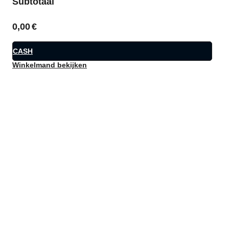
Subtotaal
0,00
€
CASH
Winkelmand bekijken