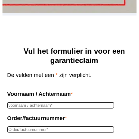
verwarming
vrijstaand
Schimmelwerende
verwarming
Vul het formulier in voor een
Accessoires
garantieclaim
De velden met een
*
zijn verplicht.
Voornaam / Achternaam
*
Order/factuurnummer
*